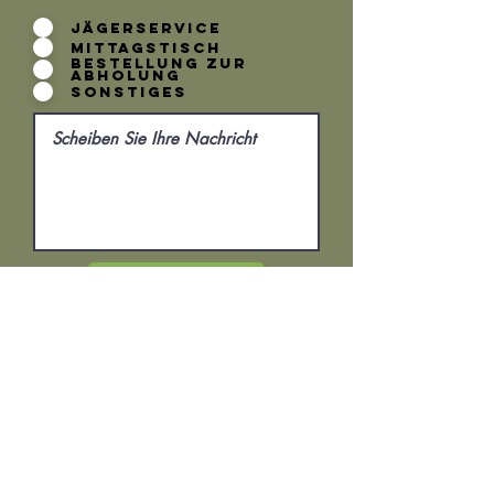
Jägerservice
Mittagstisch
Bestellung zur
Abholung
Sonstiges
Absenden
Mo. 10 - 13.00 Uhr - Heiße Theke
-
Di. 08 - 17.00 Uhr
Mi. 08 - 13.30 Uhr